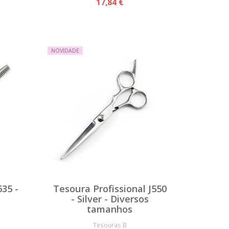
17,84 €
NOVIDADE
635 -
Tesoura Profissional J550
- Silver - Diversos
tamanhos
Tesouras B