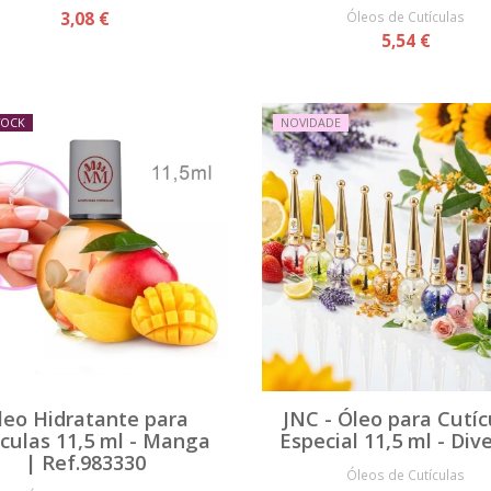
3,08 €
Óleos de Cutículas
5,54 €
TOCK
NOVIDADE
leo Hidratante para
JNC - Óleo para Cutíc
culas 11,5 ml - Manga
Especial 11,5 ml - Div
| Ref.983330
Óleos de Cutículas