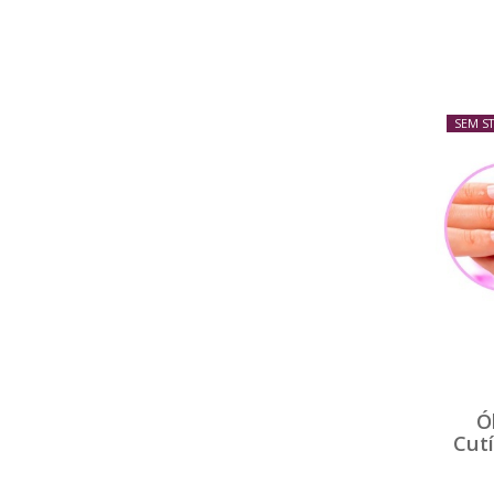
SEM S
Ó
Cutí