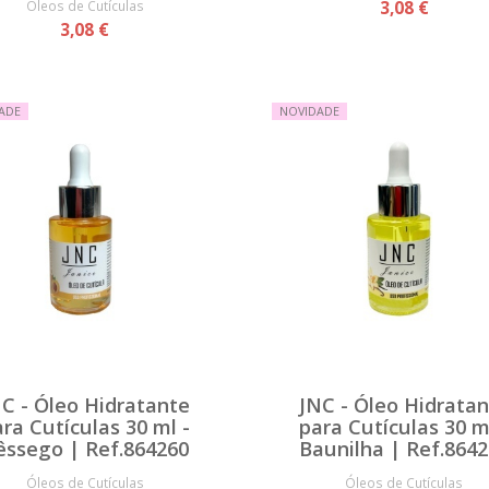
Óleos de Cutículas
3,08 €
3,08 €
ADE
NOVIDADE
C - Óleo Hidratante
JNC - Óleo Hidrata
ra Cutículas 30 ml -
para Cutículas 30 m
êssego | Ref.864260
Baunilha | Ref.864
Óleos de Cutículas
Óleos de Cutículas