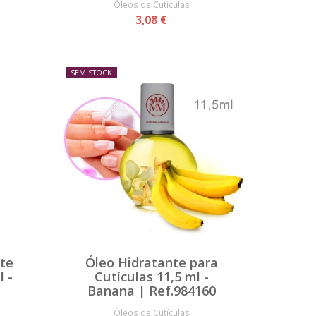
Óleos de Cutículas
3,08 €
SEM STOCK
nte
Óleo Hidratante para
l -
Cutículas 11,5 ml -
|
Banana | Ref.984160
Óleos de Cutículas