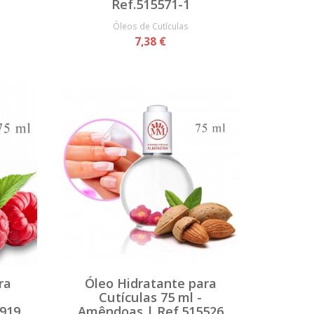
Ref.515571-1
Óleos de Cutículas
7,38 €
ra
Óleo Hidratante para
Cutículas 75 ml -
919
Amêndoas | Ref.515526