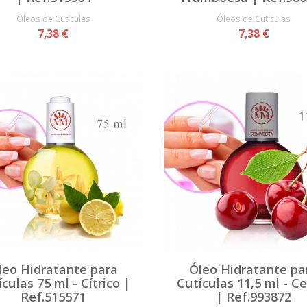
Óleos de Cutículas
Óleos de Cutículas
7,38 €
7,38 €
leo Hidratante para
Óleo Hidratante pa
culas 75 ml - Cítrico |
Cutículas 11,5 ml - C
Ref.515571
| Ref.993872