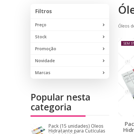
Ól
Filtros
Filtros
Preço
Óleos de
Stock
SEM S
Promoção
Novidade
Marcas
Popular nesta
categoria
Pac
Pack (15 unidades) Óleos
Hidr
Hidratante para Cutículas