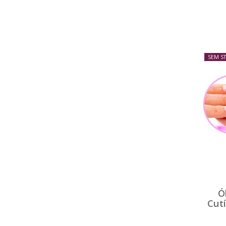
SEM S
Ó
Cutí