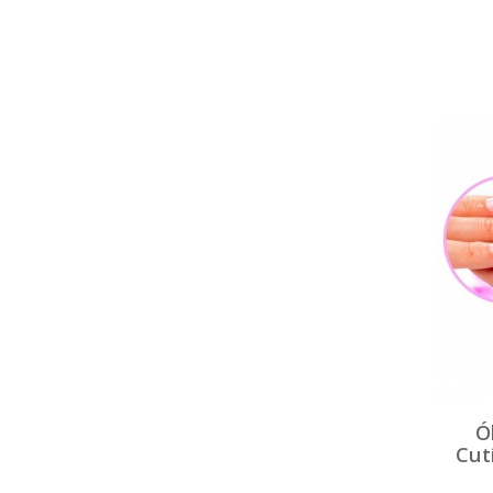
Ó
Cutí