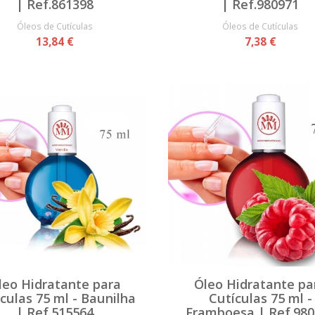
| Ref.861398
| Ref.980971
Óleos de Cutículas
Óleos de Cutículas
13,84 €
7,38 €
leo Hidratante para
Óleo Hidratante pa
culas 75 ml - Baunilha
Cutículas 75 ml -
| Ref.515564
Framboesa | Ref.980