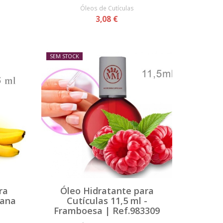
Óleos de Cutículas
3,08 €
SEM STOCK
ra
Óleo Hidratante para
nana
Cutículas 11,5 ml -
Framboesa | Ref.983309