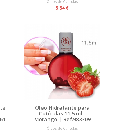
Óleos de Cutículas
5,54 €
nte
Óleo Hidratante para
l -
Cutículas 11,5 ml -
261
Morango | Ref.983309
Óleos de Cutículas