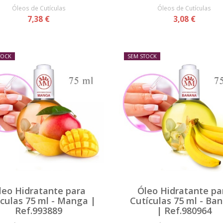
Óleos de Cutículas
Óleos de Cutículas
7,38 €
3,08 €
TOCK
SEM STOCK
leo Hidratante para
Óleo Hidratante pa
culas 75 ml - Manga |
Cutículas 75 ml - Ba
Ref.993889
| Ref.980964