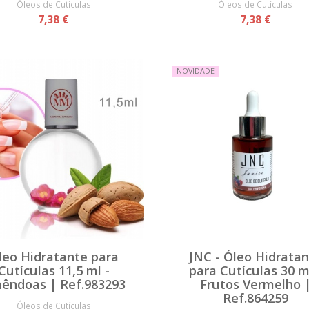
Óleos de Cutículas
Óleos de Cutículas
7,38 €
7,38 €
NOVIDADE
leo Hidratante para
JNC - Óleo Hidrata
Cutículas 11,5 ml -
para Cutículas 30 m
êndoas | Ref.983293
Frutos Vermelho 
Ref.864259
Óleos de Cutículas