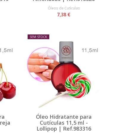
Óleos de Cutículas
7,38 €
SEM STOCK
ra
Óleo Hidratante para
ereja
Cutículas 11,5 ml -
Lollipop | Ref.983316