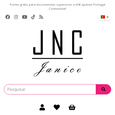
Portes grátis para encomendas superiores a 60€ apenas Portugal
Continental!